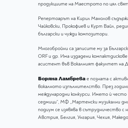
продукциите на Маестрото по цял свя
Репертоарът на Кирил Манолов съдържа 
Чайковски, Прокофиев и Курт Вайл, ред
български и чужди композитори.
Многобройни са записите му за Българс
ОRF и др. Има издадени компактдискове
асистент във Вокалният факултет на Дъ
Боряна Ламбрева
е позната с актив
вокалното изпълнителство. През годин
международни конкурси. Името ѝ често
седмици“, МФ „Мартенски музикални дни“
подиум се изявява в сътрудничество с н
Австрия, Белгия, Унгария, Чехия, Македо