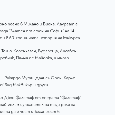
рно пеене в Милано и Виена. Лауреат е
рада “Златен пръстен на София” на 14-
ти в 60-годишната история на конкурса.
Токио, Копенхаген, Будапеща, Лисабон,
овник, Палма де Майорка, и много
 – Рикардо Мути, Даниел Орен, Карло
ейвид МакВикър и други.
Сър Джон Фалстаф от операта “Фалстаф”
ай-голям изпълнител на тази роля на
та да е чест и желан гост в