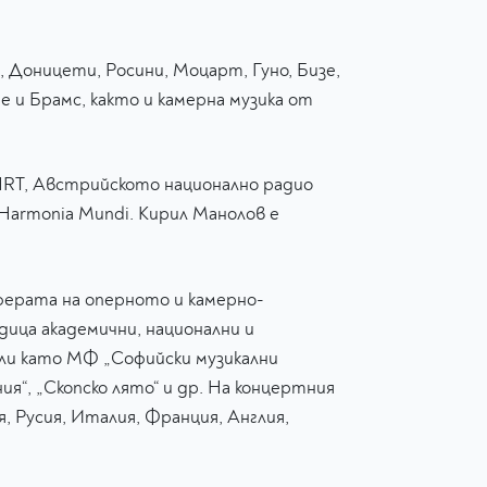
Доницети, Росини, Моцарт, Гуно, Бизе,
 и Брамс, както и камерна музика от
HRT, Австрийското национално радио
Harmonia Mundi. Кирил Манолов е
ферата на оперното и камерно-
ица академични, национални и
ли като МФ „Софийски музикални
я“, „Скопско лято“ и др. На концертния
, Русия, Италия, Франция, Англия,