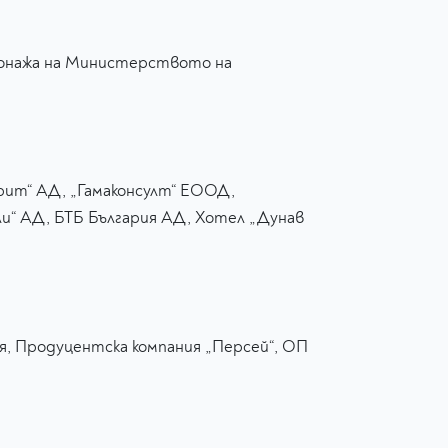
ронажа на Министерството на
рит“ АД, „Гамаконсулт“ ЕООД,
“ АД, БТБ България АД, Хотел „Дунав
я, Продуцентска компания „Персей“, ОП