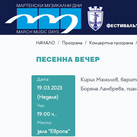
ФЕСТИВАЛЪ
/
НАЧАЛО
Програма
Концертна програма
ПЕСЕННА ВЕЧЕР
Кирил Манолов, барит
Дата:
19.03.2023
Боряна Ламбрева, пиа
(Неделя)
Час:
19:00 ч..
Място
зала "Европа"