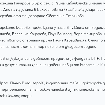
елина Кацарова в Брюксел, с Райна Кабаиванска и нейни у
„Дни на музиката в Балабановата къща“ и „Музикартисим
изгряващото мецосопрано Светлина Стоянова.
ите класове, провеждани у нас и в чужбина от водещи 
нова, Веселина Кацарова, Паул Вайголд, Вера Немирова и
ството с оперната прима Райна Кабаиванска, в чиито е
 е пианист-акомпанятор повече от двадесет години.
на звукозаписна дейност, предимно за фонда на БНР. П
и документални записи с изявени певци от класата на Ки
роф. Панчо Владигеров“, където защитава и докторска 
интерпретационната проблематика в изпълнителската пр
рски композитори.