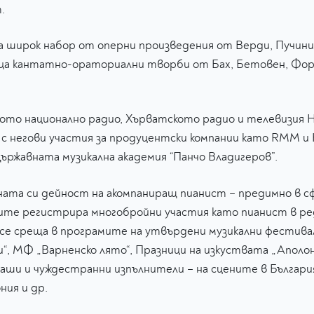
т.
широк набор от оперни произведения от Верди, Пучини, 
ица кантатно-ораториални творби от Бах, Бетовен, Форе
кото национално радио, Хърватското радио и телевизия 
 с негови участия за продуцентски компании като RMM и 
ржавната музикална академия “Панчо Владигеров”.
ната си дейност на акомпаниращ пианист – предимно в с
ите регистрира многобройни участия като пианист в ред
 се среща в програмите на утвърдени музикални фестива
, МФ „Варненско лято“, Празници на изкуствата „Аполони
аши и чуждестранни изпълнители – на сцените в България
ния и др.