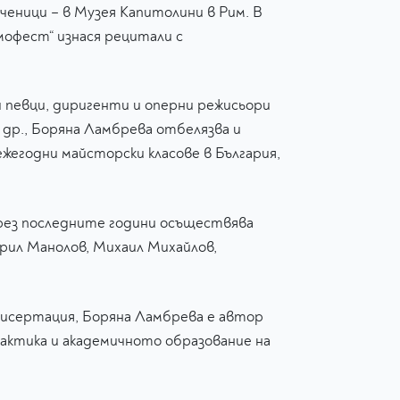
ченици – в Музея Капитолини в Рим. В
офест“ изнася рецитали с
певци, диригенти и оперни режисьори
 др., Боряна Ламбрева отбелязва и
жегодни майсторски класове в България,
рез последните години осъществява
рил Манолов, Михаил Михайлов,
дисертация, Боряна Ламбрева е автор
актика и академичното образование на