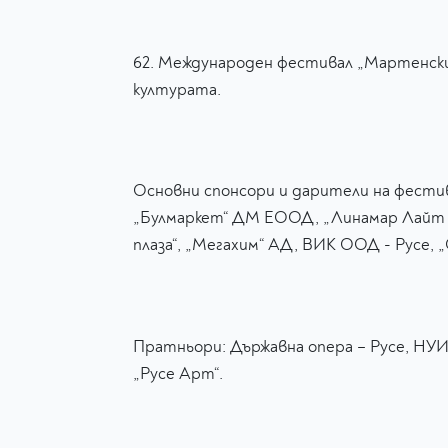
62. Международен фестивал „Мартенски
културата.
Основни спонсори и дарители на фестив
„Булмаркет“ ДМ ЕООД, „Линамар Лайт М
плаза“, „Мегахим“ АД, ВИК ООД - Русе, 
Пратньори: Държавна опера – Русе, НУИ
„Русе Арт“.