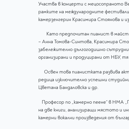
Участва в концерти с мецосопраното Вес
рамките на международните фестивали 
камерзенгерин Красимира Стоянова и 
Като предпочитан пианист в майсторск
– Анна Томова-Синтова, Красимира Стоя
забележително дългогодишно сътрудниче
организирани и продуцирани от НБУ, тя
Освен това пианистката развива актив
редица изключително успешни студийни 
Цветана Бандаловска и др.
Професор по „камерно пеене“ в НМА „П
на две книги, анализиращи мястото и 
камерни вокални произведения от бълга