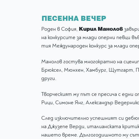
ПЕСЕННА ВЕЧЕР
Кирил Манолов
Роден в София,
завърш
на конкурсите за млади оперни певци въ
тия Международен конкурс за млади опе
Манолов гостува многократно на сцените
Брюксел, Мюнхен, Хамбург, Щутгарт, Па
други.
Творческият му път се пресича с едни 
Рици, Симоне Янг, Александър Ведерник
След изключително успешният си дебют
на Джузепе Верди, италианската критик
нашето време. Дългогодишното му сътр