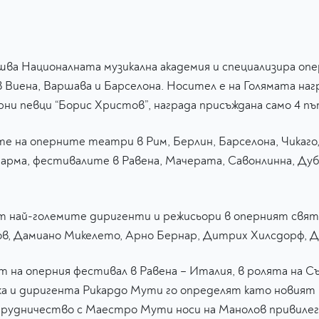
ва Националната музикална академия и специализира опе
в Виена, Варшава и Барселона. Носител е на Голямата наг
рни певци “Борис Христов”, награда присъждана само 4 пъ
 на оперните театри в Рим, Берлин, Барселона, Чикаго, 
рма, фестивалите в Равена, Мачерата, Савонлинна, Дубр
от най-големите диригенти и режисьори в оперният свят
ов, Дамиано Микелето, Арно Бернар, Дитрих Хилсдорф, Д
 на оперния фестивал в Равена – Италия, в ролята на 
а и диригента Рикардо Мути го определят като новият н
удничество с Маестро Мути носи на Манолов привилегия