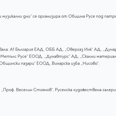
 музикални дни“ се организира от Община Русе под пат
ала: А1 България ЕАД, ОББ АД, „Овергаз Инк“ АД, „Дуна
етълс Русе“ ЕООД, „Дунавтурс“ АД, „Скални материали
„Общински пазари“ ЕООД, Винарска изба „Нисово“.
 „Проф. Веселин Стоянов“, Русенска художествена галери